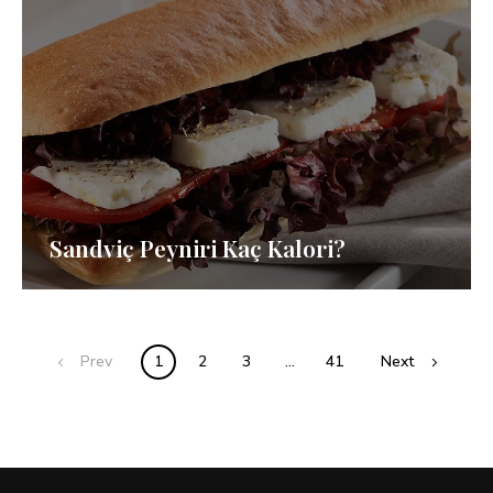
Sandviç Peyniri Kaç Kalori?
Posts
Prev
1
2
3
…
41
Next
navigation