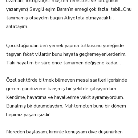
uzamanı, fotoğrafçısı, müşteri temsilcisi ve bloğunun
yazarıyım:) Sevgili eşim Baran’ın emeği çok fazla tabii…Onu
tanımamış olsaydım bugün Afiyetola olmayacaktı ,
anlatayım…
Çocukluğundan beri yemek yapma tutkusunu yüreğinde
taşıyan fakat yıllardır bunu hayata geçiremeyenlerdenim.
Taki hayatım bir süre önce tamamen değişene kadar…
Özel sektörde bitmek bilmeyen mesai saatleri içerisinde
gecem gündüzüme karışmış bir şekilde çalışıyordum.
Kendime, hayatıma ve hayallerime vakit ayıramıyordum.
Bunalmış bir durumdaydım. Muhtemelen bunu bir dönem
hepimiz yaşamışızdır.
Nereden başlasam, kiminle konuşsam diye düşünürken