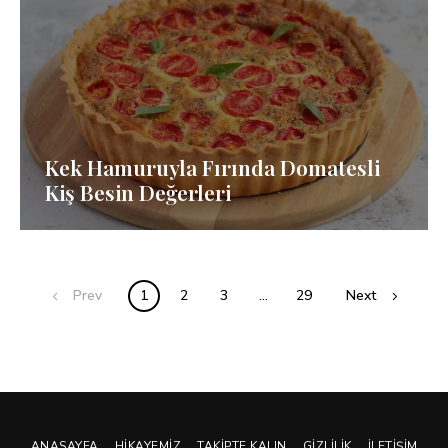
Kek Hamuruyla Fırında Domatesli
Kiş Besin Değerleri
Posts
Prev
1
2
3
…
29
Next
navigation
ANASAYFA
HIKAYEMIZ
TAKIPTE KALIN
GIZLILIK
İLETIŞIM