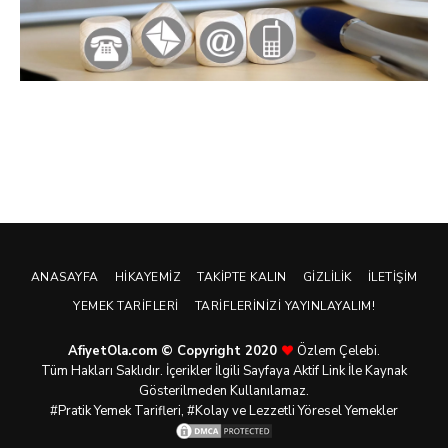
ANASAYFA
HIKAYEMIZ
TAKIPTE KALIN
GIZLILIK
İLETIŞIM
YEMEK TARIFLERI
TARIFLERINIZI YAYINLAYALIM!
AfiyetOla.com © Copyright 2020
Özlem Çelebi.
Tüm Hakları Saklıdır. İçerikler İlgili Sayfaya Aktif Link İle Kaynak
Gösterilmeden Kullanılamaz.
#Pratik
Yemek Tarifleri
, #Kolay ve Lezzetli Yöresel Yemekler