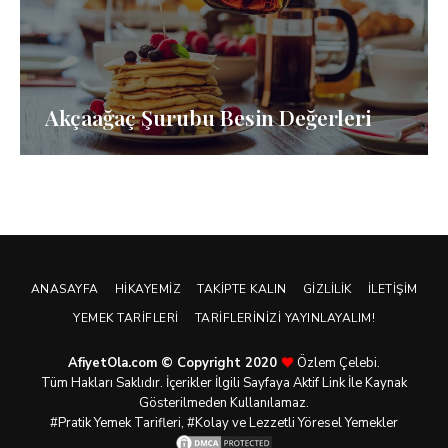
Akçaağaç Şurubu Besin Değerleri
ANASAYFA
HIKAYEMIZ
TAKIPTE KALIN
GIZLILIK
İLETIŞIM
YEMEK TARIFLERI
TARIFLERINIZI YAYINLAYALIM!
AfiyetOla.com © Copyright 2020
Özlem Çelebi.
Tüm Hakları Saklıdır. İçerikler İlgili Sayfaya Aktif Link İle Kaynak
Gösterilmeden Kullanılamaz.
#Pratik
Yemek Tarifleri
, #Kolay ve Lezzetli Yöresel Yemekler