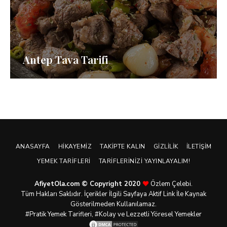
Antep Tava Tarifi
ANASAYFA
HIKAYEMIZ
TAKIPTE KALIN
GIZLILIK
İLETIŞIM
YEMEK TARIFLERI
TARIFLERINIZI YAYINLAYALIM!
AfiyetOla.com © Copyright 2020
Özlem Çelebi.
Tüm Hakları Saklıdır. İçerikler İlgili Sayfaya Aktif Link İle Kaynak
Gösterilmeden Kullanılamaz.
#Pratik
Yemek Tarifleri
, #Kolay ve Lezzetli Yöresel Yemekler