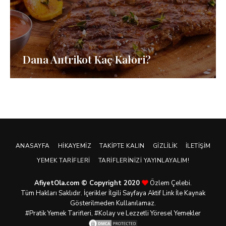
Dana Antrikot Kaç Kalori?
ANASAYFA
HIKAYEMIZ
TAKIPTE KALIN
GIZLILIK
İLETIŞIM
YEMEK TARIFLERI
TARIFLERINIZI YAYINLAYALIM!
AfiyetOla.com © Copyright 2020
Özlem Çelebi.
Tüm Hakları Saklıdır. İçerikler İlgili Sayfaya Aktif Link İle Kaynak
Gösterilmeden Kullanılamaz.
#Pratik
Yemek Tarifleri
, #Kolay ve Lezzetli Yöresel Yemekler