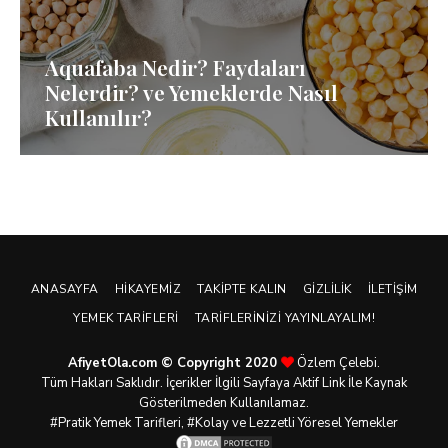
Aquafaba Nedir? Faydaları
Nelerdir? ve Yemeklerde Nasıl
Kullanılır?
ANASAYFA
HIKAYEMIZ
TAKIPTE KALIN
GIZLILIK
İLETIŞIM
YEMEK TARIFLERI
TARIFLERINIZI YAYINLAYALIM!
AfiyetOla.com © Copyright 2020
Özlem Çelebi.
Tüm Hakları Saklıdır. İçerikler İlgili Sayfaya Aktif Link İle Kaynak
Gösterilmeden Kullanılamaz.
#Pratik
Yemek Tarifleri
, #Kolay ve Lezzetli Yöresel Yemekler