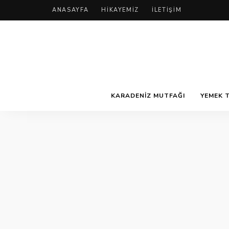
ANASAYFA
HIKAYEMIZ
İLETIŞIM
KARADENIZ MUTFAĞI
YEMEK T