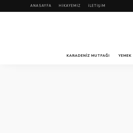
ANASAYFA
HIKAYEMIZ
İLETIŞIM
KARADENIZ MUTFAĞI
YEMEK 