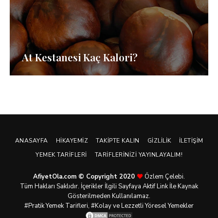
At Kestanesi Kaç Kalori?
ANASAYFA
HIKAYEMIZ
TAKIPTE KALIN
GIZLILIK
İLETIŞIM
YEMEK TARIFLERI
TARIFLERINIZI YAYINLAYALIM!
AfiyetOla.com © Copyright 2020
Özlem Çelebi.
Tüm Hakları Saklıdır. İçerikler İlgili Sayfaya Aktif Link İle Kaynak
Gösterilmeden Kullanılamaz.
#Pratik
Yemek Tarifleri
, #Kolay ve Lezzetli Yöresel Yemekler