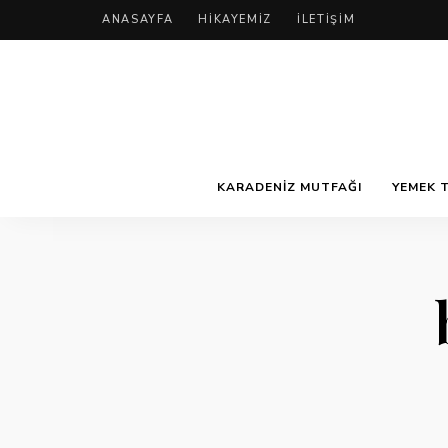
ANASAYFA
HIKAYEMIZ
İLETIŞIM
KARADENIZ MUTFAĞI
YEMEK T