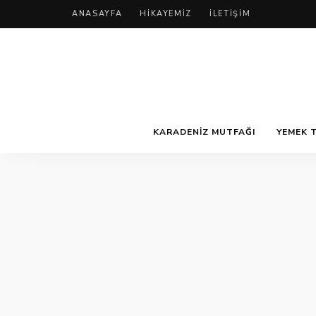
ANASAYFA
HIKAYEMIZ
İLETIŞIM
KARADENIZ MUTFAĞI
YEMEK T