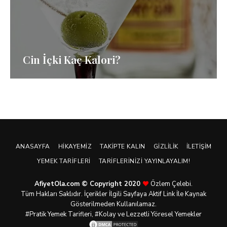
Cin İçki Kaç Kalori?
ANASAYFA
HIKAYEMIZ
TAKIPTE KALIN
GIZLILIK
İLETIŞIM
YEMEK TARIFLERI
TARIFLERINIZI YAYINLAYALIM!
AfiyetOla.com © Copyright 2020
Özlem Çelebi.
Tüm Hakları Saklıdır. İçerikler İlgili Sayfaya Aktif Link İle Kaynak
Gösterilmeden Kullanılamaz.
#Pratik
Yemek Tarifleri
, #Kolay ve Lezzetli Yöresel Yemekler