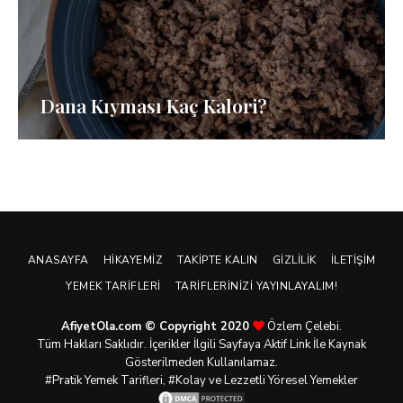
Dana Kıyması Kaç Kalori?
ANASAYFA
HIKAYEMIZ
TAKIPTE KALIN
GIZLILIK
İLETIŞIM
YEMEK TARIFLERI
TARIFLERINIZI YAYINLAYALIM!
AfiyetOla.com © Copyright 2020
Özlem Çelebi.
Tüm Hakları Saklıdır. İçerikler İlgili Sayfaya Aktif Link İle Kaynak
Gösterilmeden Kullanılamaz.
#Pratik
Yemek Tarifleri
, #Kolay ve Lezzetli Yöresel Yemekler