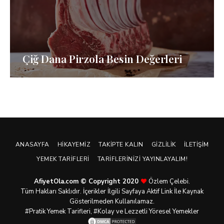
Çiğ Dana Pirzola Besin Değerleri
ANASAYFA
HIKAYEMIZ
TAKIPTE KALIN
GIZLILIK
İLETIŞIM
YEMEK TARIFLERI
TARIFLERINIZI YAYINLAYALIM!
AfiyetOla.com © Copyright 2020
Özlem Çelebi.
Tüm Hakları Saklıdır. İçerikler İlgili Sayfaya Aktif Link İle Kaynak
Gösterilmeden Kullanılamaz.
#Pratik
Yemek Tarifleri
, #Kolay ve Lezzetli Yöresel Yemekler