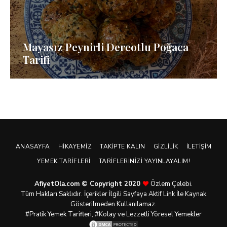
Mayasız Peynirli Dereotlu Poğaca
Tarifi
ANASAYFA
HIKAYEMIZ
TAKIPTE KALIN
GIZLILIK
İLETIŞIM
YEMEK TARIFLERI
TARIFLERINIZI YAYINLAYALIM!
AfiyetOla.com © Copyright 2020
Özlem Çelebi.
Tüm Hakları Saklıdır. İçerikler İlgili Sayfaya Aktif Link İle Kaynak
Gösterilmeden Kullanılamaz.
#Pratik
Yemek Tarifleri
, #Kolay ve Lezzetli Yöresel Yemekler