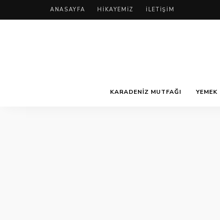
ANASAYFA
HIKAYEMIZ
İLETIŞIM
KARADENIZ MUTFAĞI
YEMEK 