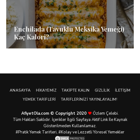
Enchilada (Tavuklu Meksika Yemeği)
Kaç Kalori?
ANASAYFA
HIKAYEMIZ
TAKIPTE KALIN
GIZLILIK
İLETIŞIM
YEMEK TARIFLERI
TARIFLERINIZI YAYINLAYALIM!
AfiyetOla.com © Copyright 2020
Özlem Çelebi.
Tüm Hakları Saklıdır. İçerikler İlgili Sayfaya Aktif Link İle Kaynak
Gösterilmeden Kullanılamaz.
#Pratik
Yemek Tarifleri
, #Kolay ve Lezzetli Yöresel Yemekler