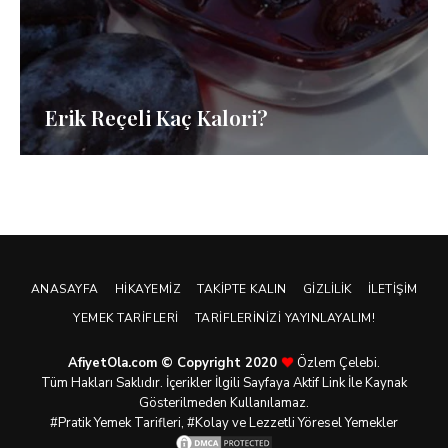
Erik Reçeli Kaç Kalori?
ANASAYFA
HIKAYEMIZ
TAKIPTE KALIN
GIZLILIK
İLETIŞIM
YEMEK TARIFLERI
TARIFLERINIZI YAYINLAYALIM!
AfiyetOla.com © Copyright 2020
Özlem Çelebi.
Tüm Hakları Saklıdır. İçerikler İlgili Sayfaya Aktif Link İle Kaynak
Gösterilmeden Kullanılamaz.
#Pratik
Yemek Tarifleri
, #Kolay ve Lezzetli Yöresel Yemekler