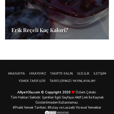
Erik Reçeli Kaç Kalori?
ANASAYFA
HIKAYEMIZ
TAKIPTE KALIN
GIZLILIK
İLETIŞIM
YEMEK TARIFLERI
TARIFLERINIZI YAYINLAYALIM!
AfiyetOla.com © Copyright 2020
Özlem Çelebi.
Tüm Hakları Saklıdır. İçerikler İlgili Sayfaya Aktif Link İle Kaynak
Gösterilmeden Kullanılamaz.
#Pratik
Yemek Tarifleri
, #Kolay ve Lezzetli Yöresel Yemekler