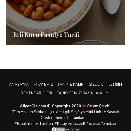
Etli Kuru Fasulye Tarifi
ANASAYFA
HIKAYEMIZ
TAKIPTE KALIN
GIZLILIK
İLETIŞIM
YEMEK TARIFLERI
TARIFLERINIZI YAYINLAYALIM!
AfiyetOla.com © Copyright 2020
Özlem Çelebi.
Tüm Hakları Saklıdır. İçerikler İlgili Sayfaya Aktif Link İle Kaynak
Gösterilmeden Kullanılamaz.
#Pratik
Yemek Tarifleri
, #Kolay ve Lezzetli Yöresel Yemekler