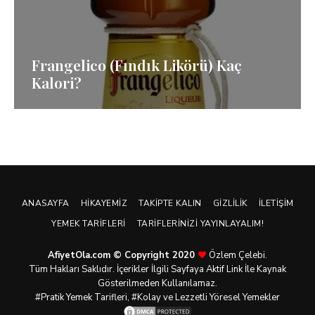
Frangelico (Fındık Likörü) Kaç
Kalori?
ANASAYFA
HIKAYEMIZ
TAKIPTE KALIN
GIZLILIK
İLETIŞIM
YEMEK TARIFLERI
TARIFLERINIZI YAYINLAYALIM!
AfiyetOla.com © Copyright 2020
Özlem Çelebi.
Tüm Hakları Saklıdır. İçerikler İlgili Sayfaya Aktif Link İle Kaynak
Gösterilmeden Kullanılamaz.
#Pratik
Yemek Tarifleri
, #Kolay ve Lezzetli Yöresel Yemekler