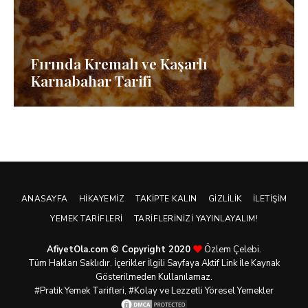
Fırında Kremalı ve Kaşarlı
Karnabahar Tarifi
ANASAYFA
HIKAYEMIZ
TAKIPTE KALIN
GIZLILIK
İLETIŞIM
YEMEK TARIFLERI
TARIFLERINIZI YAYINLAYALIM!
AfiyetOla.com © Copyright 2020
Özlem Çelebi.
Tüm Hakları Saklıdır. İçerikler İlgili Sayfaya Aktif Link İle Kaynak
Gösterilmeden Kullanılamaz.
#Pratik
Yemek Tarifleri
, #Kolay ve Lezzetli Yöresel Yemekler