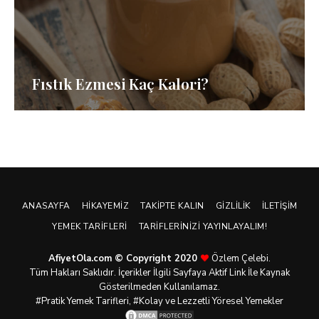
Fıstık Ezmesi Kaç Kalori?
ANASAYFA
HIKAYEMIZ
TAKIPTE KALIN
GIZLILIK
İLETIŞIM
YEMEK TARIFLERI
TARIFLERINIZI YAYINLAYALIM!
AfiyetOla.com © Copyright 2020
Özlem Çelebi.
Tüm Hakları Saklıdır. İçerikler İlgili Sayfaya Aktif Link İle Kaynak
Gösterilmeden Kullanılamaz.
#Pratik
Yemek Tarifleri
, #Kolay ve Lezzetli Yöresel Yemekler