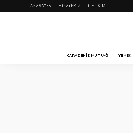
ANASAYFA
HIKAYEMIZ
İLETIŞIM
KARADENIZ MUTFAĞI
YEMEK 