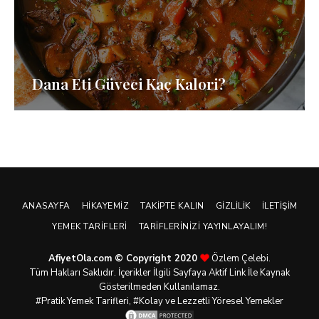
Dana Eti Güveci Kaç Kalori?
ANASAYFA
HIKAYEMIZ
TAKIPTE KALIN
GIZLILIK
İLETIŞIM
YEMEK TARIFLERI
TARIFLERINIZI YAYINLAYALIM!
AfiyetOla.com © Copyright 2020
Özlem Çelebi.
Tüm Hakları Saklıdır. İçerikler İlgili Sayfaya Aktif Link İle Kaynak
Gösterilmeden Kullanılamaz.
#Pratik
Yemek Tarifleri
, #Kolay ve Lezzetli Yöresel Yemekler