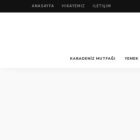
ANASAYFA
HIKAYEMIZ
İLETIŞIM
KARADENIZ MUTFAĞI
YEMEK 