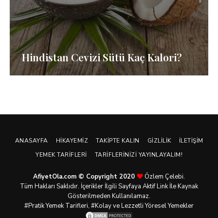
Hindistan Cevizi Sütü Kaç Kalori?
ANASAYFA
HIKAYEMIZ
TAKIPTE KALIN
GIZLILIK
İLETIŞIM
YEMEK TARIFLERI
TARIFLERINIZI YAYINLAYALIM!
AfiyetOla.com © Copyright 2020
Özlem Çelebi.
Tüm Hakları Saklıdır. İçerikler İlgili Sayfaya Aktif Link İle Kaynak
Gösterilmeden Kullanılamaz.
#Pratik
Yemek Tarifleri
, #Kolay ve Lezzetli Yöresel Yemekler