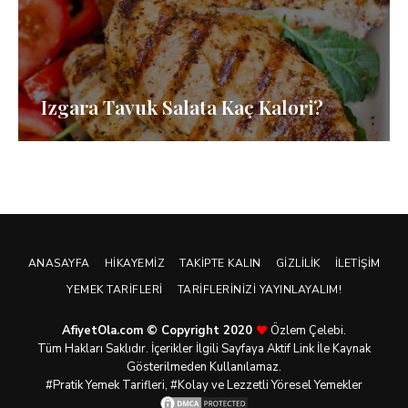
Izgara Tavuk Salata Kaç Kalori?
ANASAYFA
HIKAYEMIZ
TAKIPTE KALIN
GIZLILIK
İLETIŞIM
YEMEK TARIFLERI
TARIFLERINIZI YAYINLAYALIM!
AfiyetOla.com © Copyright 2020
Özlem Çelebi.
Tüm Hakları Saklıdır. İçerikler İlgili Sayfaya Aktif Link İle Kaynak
Gösterilmeden Kullanılamaz.
#Pratik
Yemek Tarifleri
, #Kolay ve Lezzetli Yöresel Yemekler