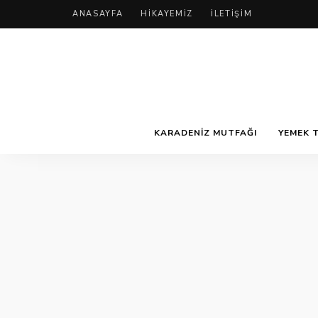
ANASAYFA
HIKAYEMIZ
İLETIŞIM
KARADENIZ MUTFAĞI
YEMEK T