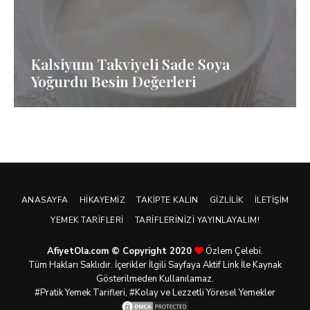
Kalsiyum Takviyeli Sade Soya
Yoğurdu Besin Değerleri
ANASAYFA
HIKAYEMIZ
TAKIPTE KALIN
GIZLILIK
İLETIŞIM
YEMEK TARIFLERI
TARIFLERINIZI YAYINLAYALIM!
AfiyetOla.com © Copyright 2020
Özlem Çelebi.
Tüm Hakları Saklıdır. İçerikler İlgili Sayfaya Aktif Link İle Kaynak
Gösterilmeden Kullanılamaz.
#Pratik
Yemek Tarifleri
, #Kolay ve Lezzetli Yöresel Yemekler