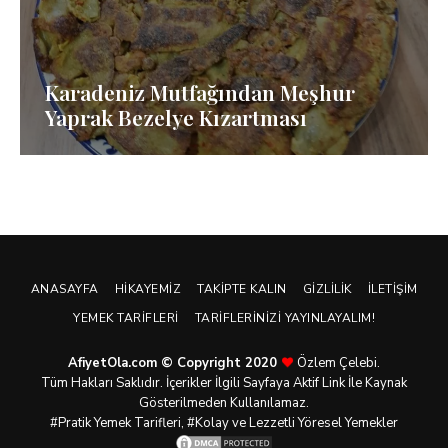
Karadeniz Mutfağından Meşhur
Yaprak Bezelye Kızartması
ANASAYFA
HIKAYEMIZ
TAKIPTE KALIN
GIZLILIK
İLETIŞIM
YEMEK TARIFLERI
TARIFLERINIZI YAYINLAYALIM!
AfiyetOla.com © Copyright 2020
Özlem Çelebi.
Tüm Hakları Saklıdır. İçerikler İlgili Sayfaya Aktif Link İle Kaynak
Gösterilmeden Kullanılamaz.
#Pratik
Yemek Tarifleri
, #Kolay ve Lezzetli Yöresel Yemekler