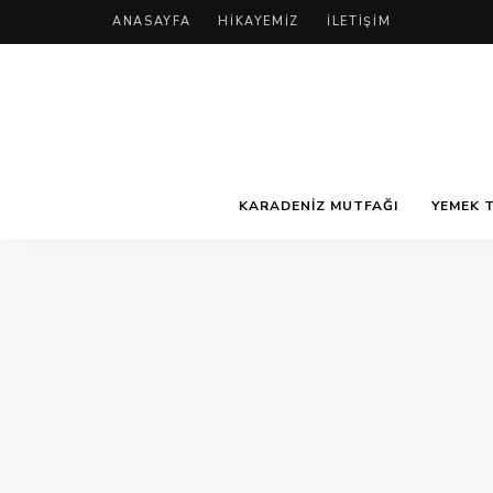
ANASAYFA
HIKAYEMIZ
İLETIŞIM
KARADENIZ MUTFAĞI
YEMEK T