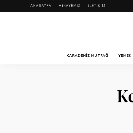
ANASAYFA
HIKAYEMIZ
İLETIŞIM
KARADENIZ MUTFAĞI
YEMEK 
Ke