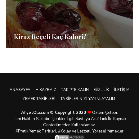
Kiraz Reçeli Kaç Kalori?
ANASAYFA
HIKAYEMIZ
TAKIPTE KALIN
GIZLILIK
İLETIŞIM
YEMEK TARIFLERI
TARIFLERINIZI YAYINLAYALIM!
AfiyetOla.com © Copyright 2020
Özlem Çelebi.
Tüm Hakları Saklıdır. İçerikler İlgili Sayfaya Aktif Link İle Kaynak
Gösterilmeden Kullanılamaz.
#Pratik
Yemek Tarifleri
, #Kolay ve Lezzetli Yöresel Yemekler