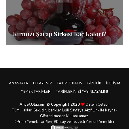
Kırmızı Şarap Sirkesi Kaç Kalori?
ANASAYFA
HIKAYEMIZ
TAKIPTE KALIN
GIZLILIK
İLETIŞIM
YEMEK TARIFLERI
TARIFLERINIZI YAYINLAYALIM!
AfiyetOla.com © Copyright 2020
Özlem Çelebi.
Tüm Hakları Saklıdır. İçerikler İlgili Sayfaya Aktif Link İle Kaynak
Gösterilmeden Kullanılamaz.
#Pratik
Yemek Tarifleri
, #Kolay ve Lezzetli Yöresel Yemekler