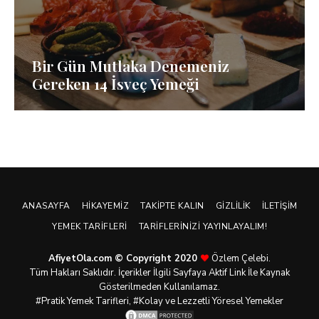
Bir Gün Mutlaka Denemeniz
Gereken 14 İsveç Yemeği
ANASAYFA
HIKAYEMIZ
TAKIPTE KALIN
GIZLILIK
İLETIŞIM
YEMEK TARIFLERI
TARIFLERINIZI YAYINLAYALIM!
AfiyetOla.com © Copyright 2020
Özlem Çelebi.
Tüm Hakları Saklıdır. İçerikler İlgili Sayfaya Aktif Link İle Kaynak
Gösterilmeden Kullanılamaz.
#Pratik
Yemek Tarifleri
, #Kolay ve Lezzetli Yöresel Yemekler