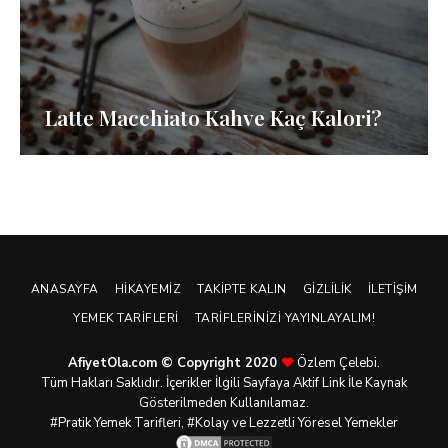
Latte Macchiato Kahve Kaç Kalori?
ANASAYFA
HIKAYEMIZ
TAKIPTE KALIN
GIZLILIK
İLETIŞIM
YEMEK TARIFLERI
TARIFLERINIZI YAYINLAYALIM!
AfiyetOla.com © Copyright 2020
Özlem Çelebi.
Tüm Hakları Saklıdır. İçerikler İlgili Sayfaya Aktif Link İle Kaynak
Gösterilmeden Kullanılamaz.
#Pratik
Yemek Tarifleri
, #Kolay ve Lezzetli Yöresel Yemekler