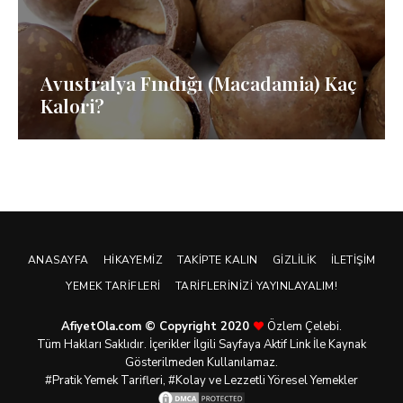
Avustralya Fındığı (Macadamia) Kaç
Kalori?
ANASAYFA
HIKAYEMIZ
TAKIPTE KALIN
GIZLILIK
İLETIŞIM
YEMEK TARIFLERI
TARIFLERINIZI YAYINLAYALIM!
AfiyetOla.com © Copyright 2020
Özlem Çelebi.
Tüm Hakları Saklıdır. İçerikler İlgili Sayfaya Aktif Link İle Kaynak
Gösterilmeden Kullanılamaz.
#Pratik
Yemek Tarifleri
, #Kolay ve Lezzetli Yöresel Yemekler