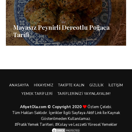
Mayasız Peynirli Dereotlu Poğaca
Tarifi
ANASAYFA
HIKAYEMIZ
TAKIPTE KALIN
GIZLILIK
İLETIŞIM
YEMEK TARIFLERI
TARIFLERINIZI YAYINLAYALIM!
AfiyetOla.com © Copyright 2020
Özlem Çelebi.
Tüm Hakları Saklıdır. İçerikler İlgili Sayfaya Aktif Link İle Kaynak
Gösterilmeden Kullanılamaz.
#Pratik
Yemek Tarifleri
, #Kolay ve Lezzetli Yöresel Yemekler