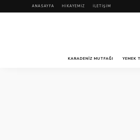
ANASAYFA
HIKAYEMIZ
İLETIŞIM
KARADENIZ MUTFAĞI
YEMEK T