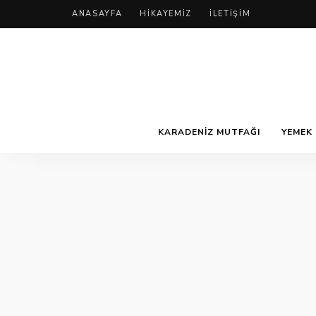
ANASAYFA
HIKAYEMIZ
İLETIŞIM
KARADENIZ MUTFAĞI
YEMEK 