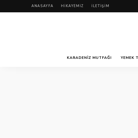
ANASAYFA
HIKAYEMIZ
İLETIŞIM
KARADENIZ MUTFAĞI
YEMEK T