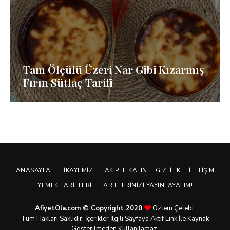
Tam Ölçülü Üzeri Nar Gibi Kızarmış
Fırın Sütlaç Tarifi
ANASAYFA
HIKAYEMIZ
TAKIPTE KALIN
GIZLILIK
İLETIŞIM
YEMEK TARIFLERI
TARIFLERINIZI YAYINLAYALIM!
AfiyetOla.com © Copyright 2020
Özlem Çelebi.
Tüm Hakları Saklıdır. İçerikler İlgili Sayfaya Aktif Link İle Kaynak
Gösterilmeden Kullanılamaz.