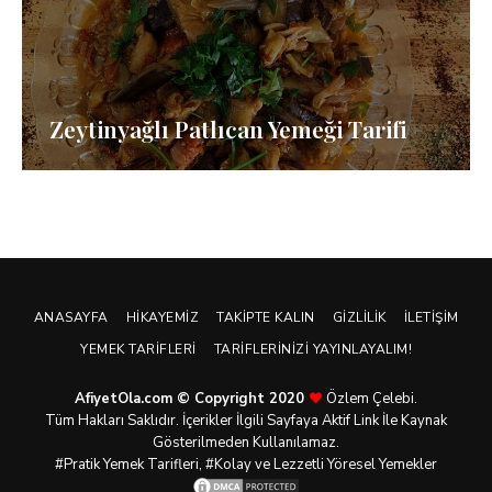
Zeytinyağlı Patlıcan Yemeği Tarifi
ANASAYFA
HIKAYEMIZ
TAKIPTE KALIN
GIZLILIK
İLETIŞIM
YEMEK TARIFLERI
TARIFLERINIZI YAYINLAYALIM!
AfiyetOla.com © Copyright 2020
Özlem Çelebi.
Tüm Hakları Saklıdır. İçerikler İlgili Sayfaya Aktif Link İle Kaynak
Gösterilmeden Kullanılamaz.
#Pratik
Yemek Tarifleri
, #Kolay ve Lezzetli Yöresel Yemekler