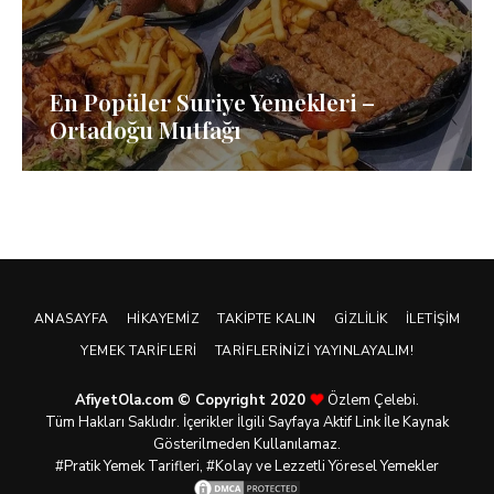
En Popüler Suriye Yemekleri –
Ortadoğu Mutfağı
ANASAYFA
HIKAYEMIZ
TAKIPTE KALIN
GIZLILIK
İLETIŞIM
YEMEK TARIFLERI
TARIFLERINIZI YAYINLAYALIM!
AfiyetOla.com © Copyright 2020
Özlem Çelebi.
Tüm Hakları Saklıdır. İçerikler İlgili Sayfaya Aktif Link İle Kaynak
Gösterilmeden Kullanılamaz.
#Pratik
Yemek Tarifleri
, #Kolay ve Lezzetli Yöresel Yemekler