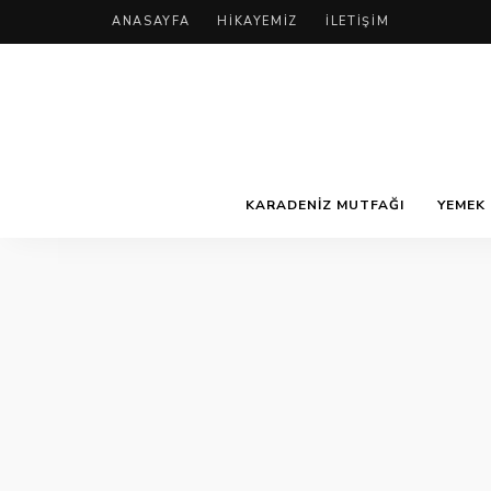
ANASAYFA
HIKAYEMIZ
İLETIŞIM
KARADENIZ MUTFAĞI
YEMEK 