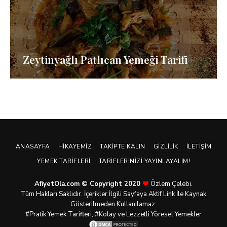
Zeytinyağlı Patlıcan Yemeği Tarifi
ANASAYFA
HIKAYEMIZ
TAKIPTE KALIN
GIZLILIK
İLETIŞIM
YEMEK TARIFLERI
TARIFLERINIZI YAYINLAYALIM!
AfiyetOla.com © Copyright 2020
Özlem Çelebi.
Tüm Hakları Saklıdır. İçerikler İlgili Sayfaya Aktif Link İle Kaynak
Gösterilmeden Kullanılamaz.
#Pratik
Yemek Tarifleri
, #Kolay ve Lezzetli Yöresel Yemekler