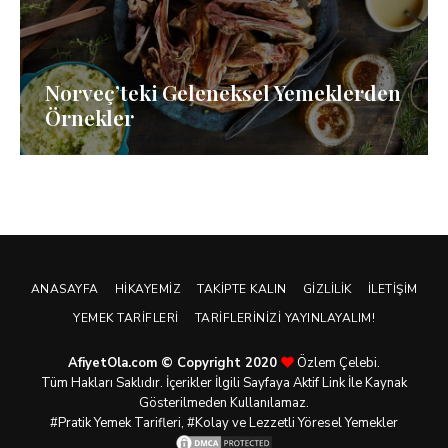
Norveç’teki Geleneksel Yemeklerden
Örnekler
ANASAYFA
HIKAYEMIZ
TAKIPTE KALIN
GIZLILIK
İLETIŞIM
YEMEK TARIFLERI
TARIFLERINIZI YAYINLAYALIM!
AfiyetOla.com © Copyright 2020
Özlem Çelebi.
Tüm Hakları Saklıdır. İçerikler İlgili Sayfaya Aktif Link İle Kaynak
Gösterilmeden Kullanılamaz.
#Pratik
Yemek Tarifleri
, #Kolay ve Lezzetli Yöresel Yemekler